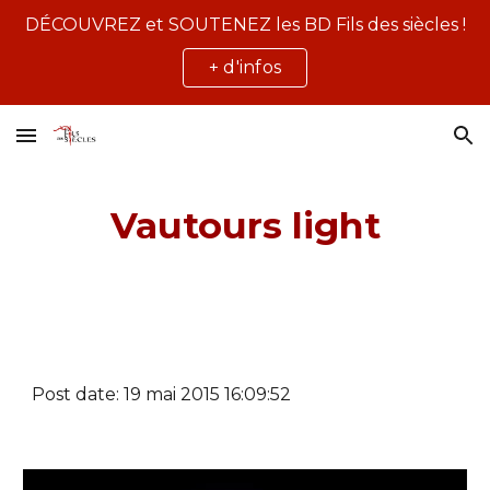
DÉCOUVREZ et SOUTENEZ les BD Fils des siècles !
Skip to main content
Skip to navigation
+ d'infos
Vautours light
Post date: 19 mai 2015 16:09:52