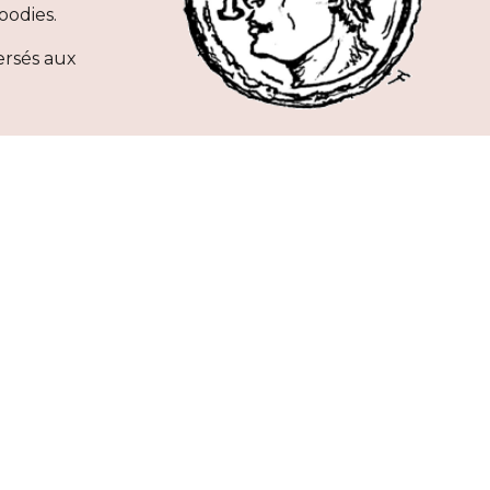
oodies. 
ersés aux 