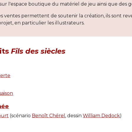
ur l'espace boutique du matériel de jeu ainsi que des g
s ventes permettent de soutenir la création, ils sont rev
rojet, en particulier les illustrateurs.
ts 
Fils des siècles
verte
aison
née
ourt
 (scénario 
Benoît Chérel
, dessin 
William Dedock
)