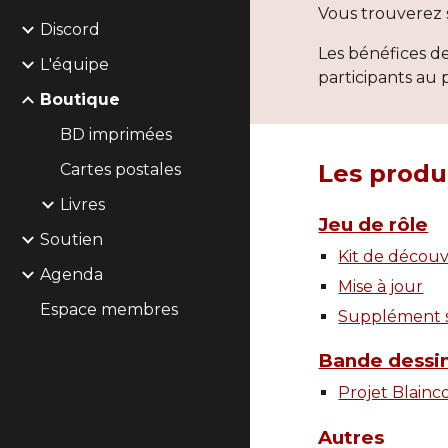
Vous trouverez s
Discord
Les bénéfices de
L'équipe
participants au p
Boutique
BD imprimées
Les produi
Cartes postales
Livres
Jeu de rôle
Soutien
Kit de décou
Agenda
Mise à jour
Espace membres
Supplément s
Bande dessi
Projet Blainc
Autres