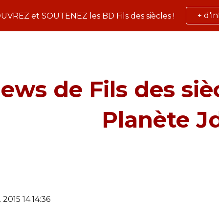
+ d'i
VREZ et SOUTENEZ les BD Fils des siècles !
ip to main content
Skip to navigat
ews de Fils des sièc
Planète J
. 2015 14:14:36