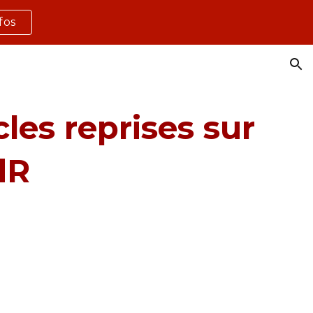
nfos
ion
les reprises sur 
dR