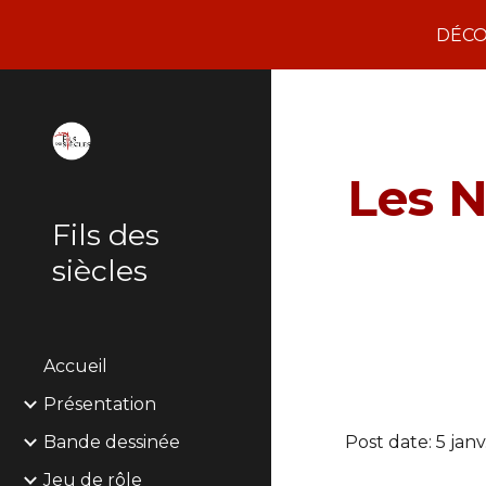
DÉCOU
Sk
Les N
Fils des
siècles
Accueil
Présentation
Bande dessinée
Post date: 5 janv
Jeu de rôle