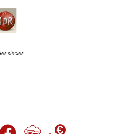
des siècles
. 